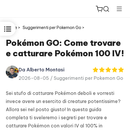
Home >
Suggerimenti per Pokemon Go >
Pokémon GO: Come trovare
e catturare Pokémon 100 IV!
ReiBoot
for iOS
Da Alberto Montasi
2026-08-05 /
Suggerimenti per Pokemon Go
PDNob
New
PDF
Sei stufo di catturare Pokémon deboli e vorresti
Editor
invece avere un esercito di creature potentissime?
Allora sei nel posto giusto! In questa guida
iAnyGo
completa ti sveleremo i segreti per trovare e
catturare Pokémon con valori IV al 100% in