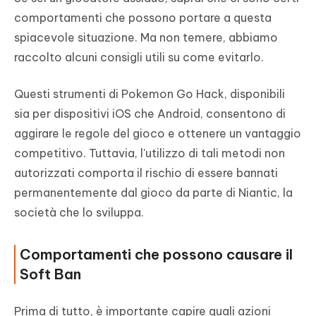
comportamenti che possono portare a questa
spiacevole situazione. Ma non temere, abbiamo
raccolto alcuni consigli utili su come evitarlo.
Questi strumenti di Pokemon Go Hack, disponibili
sia per dispositivi iOS che Android, consentono di
aggirare le regole del gioco e ottenere un vantaggio
competitivo. Tuttavia, l'utilizzo di tali metodi non
autorizzati comporta il rischio di essere bannati
permanentemente dal gioco da parte di Niantic, la
società che lo sviluppa.
Comportamenti che possono causare il
Soft Ban
Prima di tutto, è importante capire quali azioni