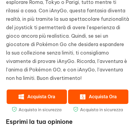
esplorare Roma, Tokyo o Parigi, tutto mentre ti
rilassi a casa. Con iAnyGo, questa fantasia diventa
realtà, in più tramite la sua spettacolare funzionalità
del joystick ti permetterà di avere l'esperienza di
gioco ancora più realistica. Quindi, se sei un
giocatore di Pokémon Go che desidera espandere
la sua collezione senza limiti, ti consigliamo
vivamente di provare iAnyGo. Ricorda, l'avventura è
l'anima di Pokémon GO, e con iAnyGo, l'avventura
non ha limiti. Buon divertimento!
Esprimi la tua opinione