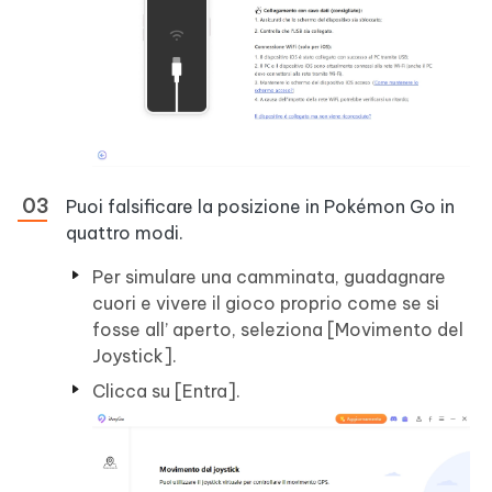
Puoi falsificare la posizione in Pokémon Go in
quattro modi.
Per simulare una camminata, guadagnare
cuori e vivere il gioco proprio come se si
fosse all’ aperto, seleziona [Movimento del
Joystick].
Clicca su [Entra].