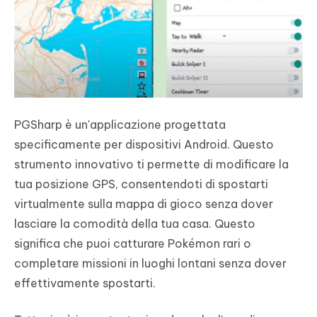
PGSharp è un'applicazione progettata
specificamente per dispositivi Android. Questo
strumento innovativo ti permette di modificare la
tua posizione GPS, consentendoti di spostarti
virtualmente sulla mappa di gioco senza dover
lasciare la comodità della tua casa. Questo
significa che puoi catturare Pokémon rari o
completare missioni in luoghi lontani senza dover
effettivamente spostarti.