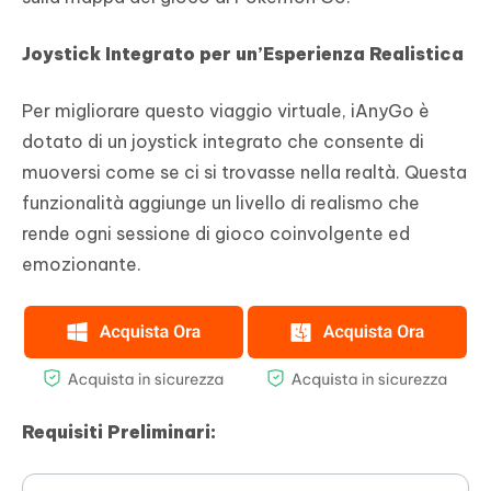
Joystick Integrato per un’Esperienza Realistica
Per migliorare questo viaggio virtuale, iAnyGo è
dotato di un joystick integrato che consente di
muoversi come se ci si trovasse nella realtà. Questa
funzionalità aggiunge un livello di realismo che
rende ogni sessione di gioco coinvolgente ed
emozionante.
Requisiti Preliminari: