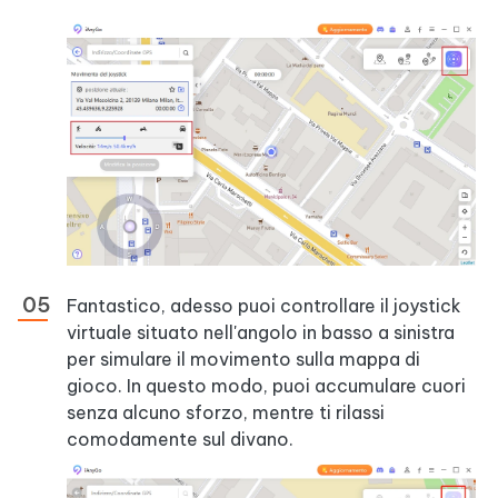
Fantastico, adesso puoi controllare il joystick
virtuale situato nell'angolo in basso a sinistra
per simulare il movimento sulla mappa di
gioco. In questo modo, puoi accumulare cuori
senza alcuno sforzo, mentre ti rilassi
comodamente sul divano.