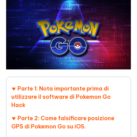
Parte 1: Nota importante prima di
utilizzare il software di Pokemon Go
Hack
Parte 2: Come falsificare posizione
GPS di Pokemon Go su iOS.