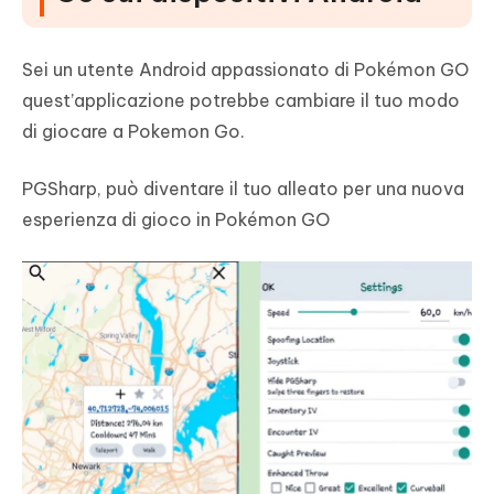
Sei un utente Android appassionato di Pokémon GO
quest’applicazione potrebbe cambiare il tuo modo
di giocare a Pokemon Go.
PGSharp, può diventare il tuo alleato per una nuova
esperienza di gioco in Pokémon GO