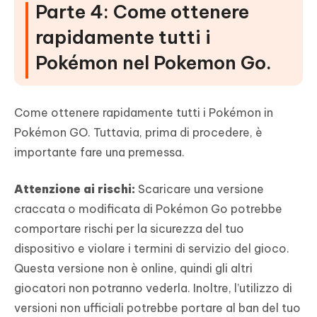
Parte 4: Come ottenere
rapidamente tutti i
Pokémon nel Pokemon Go.
Come ottenere rapidamente tutti i Pokémon in
Pokémon GO. Tuttavia, prima di procedere, è
importante fare una premessa.
Attenzione ai rischi:
Scaricare una versione
craccata o modificata di Pokémon Go potrebbe
comportare rischi per la sicurezza del tuo
dispositivo e violare i termini di servizio del gioco.
Questa versione non è online, quindi gli altri
giocatori non potranno vederla. Inoltre, l’utilizzo di
versioni non ufficiali potrebbe portare al ban del tuo