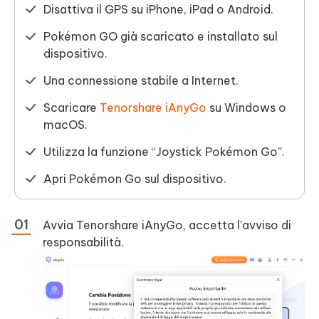
Disattiva il GPS su iPhone, iPad o Android.
Pokémon GO già scaricato e installato sul
dispositivo.
Una connessione stabile a Internet.
Scaricare
Tenorshare iAnyGo
su Windows o
macOS.
Utilizza la funzione “Joystick Pokémon Go”.
Apri Pokémon Go sul dispositivo.
Avvia Tenorshare iAnyGo, accetta l’avviso di
responsabilità.