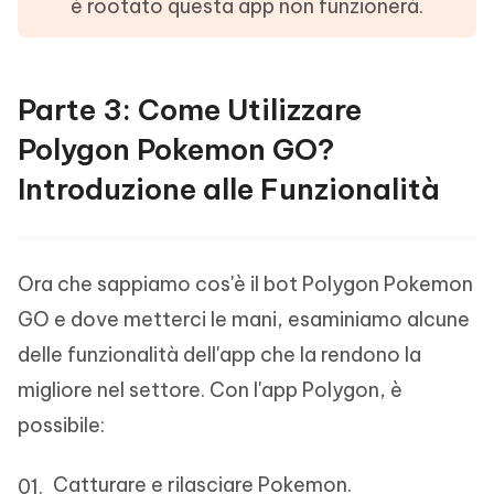
è rootato questa app non funzionerà.
Parte 3: Come Utilizzare
Polygon Pokemon GO?
Introduzione alle Funzionalità
Ora che sappiamo cos'è il bot Polygon Pokemon
GO e dove metterci le mani, esaminiamo alcune
delle funzionalità dell'app che la rendono la
migliore nel settore. Con l'app Polygon, è
possibile:
Catturare e rilasciare Pokemon.