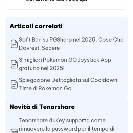
Articoli correlati
Soft Ban su PGSharp nel 2025, Cose Che
Dovresti Sapere
3 migliori Pokemon GO Joystick App
gratuito nel 2025!
Spiegazione Dettagliata sul Cooldown
Time di Pokemon Go
Novità di Tenorshare
Tenorshare 4uKey supporta come
rimuovere la password per il tempo di