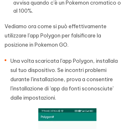
avvisa quando c'è un Pokemon cromatico o
al 100%.
Vediamo ora come si può effettivamente
utilizzare l'app Polygon per falsificare la
posizione in Pokemon GO.
Una volta scaricata l'app Polygon, installala
sul tuo dispositivo. Se incontri problemi
durante l'installazione, prova a consentire
l'installazione di 'app da fonti sconosciute'
dalle impostazioni.