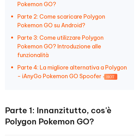
Pokemon GO?
Parte 2: Come scaricare Polygon
Pokemon GO su Android?
Parte 3: Come utilizzare Polygon
Pokemon GO? Introduzione alle
funzionalità
Parte 4: La migliore alternativa a Polygon
- iAnyGo Pokemon GO Spoofer
HOT
Parte 1: Innanzitutto, cos'è
Polygon Pokemon GO?