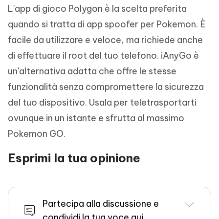
L'app di gioco Polygon è la scelta preferita
quando si tratta di app spoofer per Pokemon. È
facile da utilizzare e veloce, ma richiede anche
di effettuare il root del tuo telefono. iAnyGo è
un'alternativa adatta che offre le stesse
funzionalità senza compromettere la sicurezza
del tuo dispositivo. Usala per teletrasportarti
ovunque in un istante e sfrutta al massimo
Pokemon GO.
Esprimi la tua opinione
Partecipa alla discussione e
condividi la tua voce qui