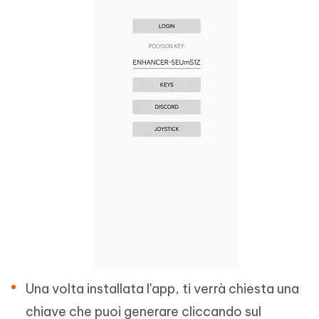
Una volta installata l'app, ti verrà chiesta una
chiave che puoi generare cliccando sul