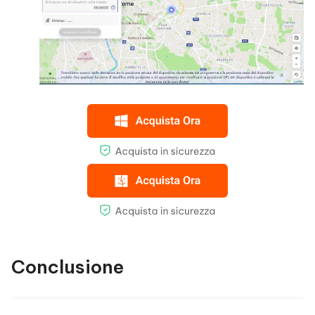
Conclusione