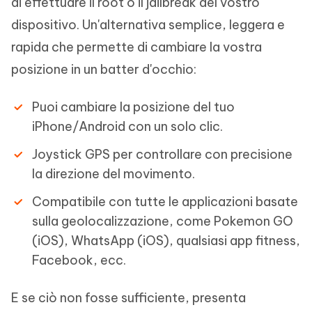
di effettuare il root o il jailbreak del vostro
dispositivo. Un'alternativa semplice, leggera e
rapida che permette di cambiare la vostra
posizione in un batter d'occhio:
Puoi cambiare la posizione del tuo
iPhone/Android con un solo clic.
Joystick GPS per controllare con precisione
la direzione del movimento.
Compatibile con tutte le applicazioni basate
sulla geolocalizzazione, come Pokemon GO
(iOS), WhatsApp (iOS), qualsiasi app fitness,
Facebook, ecc.
E se ciò non fosse sufficiente, presenta