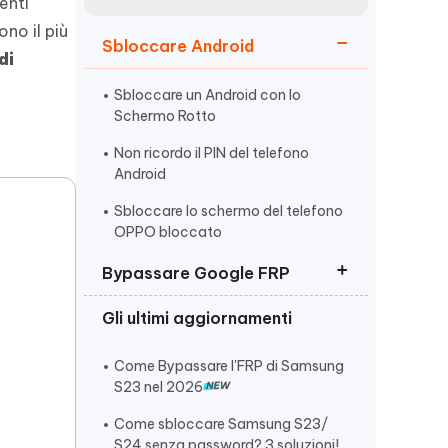
incredibili funzionalità
enti
Vedere Ora
AI
ono il più
Sbloccare Android
Iniziare
di
ù
Altri Consigli Utili
Sbloccare un Android con lo
Schermo Rotto
Non ricordo il PIN del telefono
Android
Sbloccare lo schermo del telefono
Altri Consigli Utili
OPPO bloccato
Bypassare Google FRP
Gli ultimi aggiornamenti
Rimuovere verifica account
Google (FRP)
Come Bypassare l'FRP di Samsung
Come Bypassare Huawei FRP
S23 nel 2026
I 10 Migliori Strumenti di Sblocco
Come sbloccare Samsung S23/
FRP
S24 senza password? 3 soluzioni!