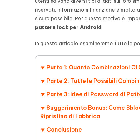
utenti salvano diversi tipi di dati sui lor
4DDiG - Windows Data Recovery
4DDiG 
OCR & conversione PDF online gratis
Creare d
riservati, informazioni finanziarie e molto 
l'AI
Recuperare i file cancellati in Windows
Recuperar
Mobile
Gratis
sicuro possibile. Per questo motivo è impo
PixPretty AI Photo Editor
Tenors
iAnyGo- iOS APP
iAnyGo
pattern lock per Android
.
Strumento gratuito di fotoritocco con
Vedi Tutti i Prodotti
IA
Trasforma
Cambiare la posizione dell'iPhone senza
Cambiare
contenuti
PC
PC
In questo articolo esamineremo tutte le po
UltData for Android APP
APP Cl
Recuperare i dati Android senza PC
Pulire l'
Parte 1: Quante Combinazioni Ci 
Parte 2: Tutte le Possibili Combi
Parte 3: Idee di Password di Pat
Suggerimento Bonus: Come Sblocc
Ripristino di Fabbrica
Conclusione