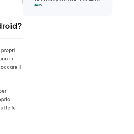
droid?
 propri
ono in
loccare il
per
oprio
utte le