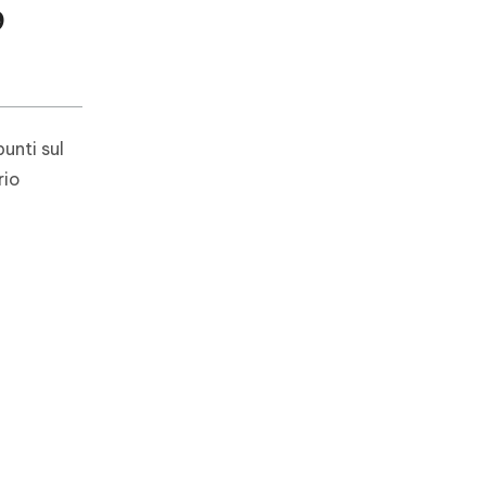
9
unti sul
rio