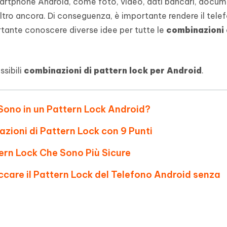
o smartphone Android, come foto, video, dati bancari, docum
- Mac Data Recovery
iapositive in pochi secondi con
Riassumitore di documenti PDF con 
altro ancora. Di conseguenza, è importante rendere il telef
e i file eliminati su Mac
rtante conoscere diverse idee per tutte le
combinazioni 
Tenorshare AI Writer
Hot
New
hare AI Bypass
 - APP Android Fake GPS
iCareFone Transfer APP
Scrivere in modo più intelligente, pi
re i contenuti dell' AI in
veloce e migliore con l'AI
 la posizione di Android senza
Trasferire chat Whatsapp
 simili a quelli umani
Android/iPhone
ssibili
combinazioni di pattern lock per Android
.
eanup Pro
iPhone con AI gratis
Sono in un Pattern Lock Android?
nazioni di Pattern Lock con 9 Punti
tern Lock Che Sono Più Sicure
are il Pattern Lock del Telefono Android senza