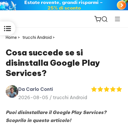
Home >
trucchi Android >
Cosa succede se si
disinstalla Google Play
ReiBoot
Services?
for iOS
Da Carlo Conti
PDNob
2026-08-05 /
trucchi Android
New
PDF
Editor
Puoi disinstallare il Google Play Services?
Scoprilo in questo articolo!
iAnyGo