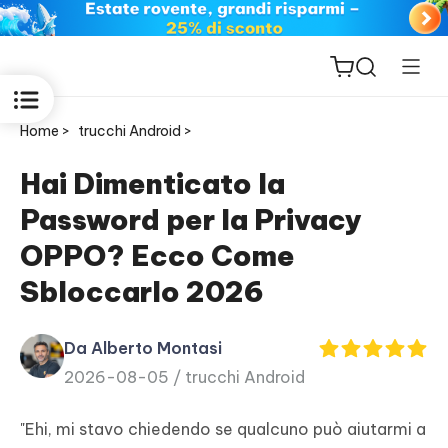
Home >
trucchi Android >
Hai Dimenticato la
Password per la Privacy
ReiBoot
OPPO? Ecco Come
for iOS
Sbloccarlo 2026
PDNob
New
PDF
Da Alberto Montasi
Editor
2026-08-05 /
trucchi Android
iAnyGo
"Ehi, mi stavo chiedendo se qualcuno può aiutarmi a