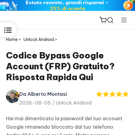
Home >
Unlock Android >
Codice Bypass Google
Account (FRP) Gratuito?
ReiBoot
Risposta Rapida Qui
for iOS
Da Alberto Montasi
PDNob
2026-08-05 /
Unlock Android
New
PDF
Editor
Hai mai dimenticato la password del tuo account
Google rimanendo bloccato dal tuo telefono
iAnyGo