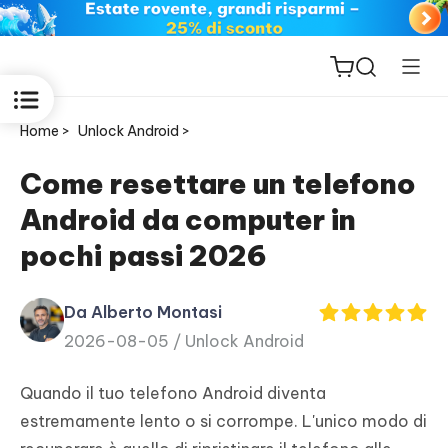
Home >
Unlock Android >
Come resettare un telefono
Android da computer in
ReiBoot
pochi passi 2026
for iOS
Da Alberto Montasi
PDNob
2026-08-05 /
Unlock Android
New
PDF
Editor
Quando il tuo telefono Android diventa
estremamente lento o si corrompe. L'unico modo di
iAnyGo