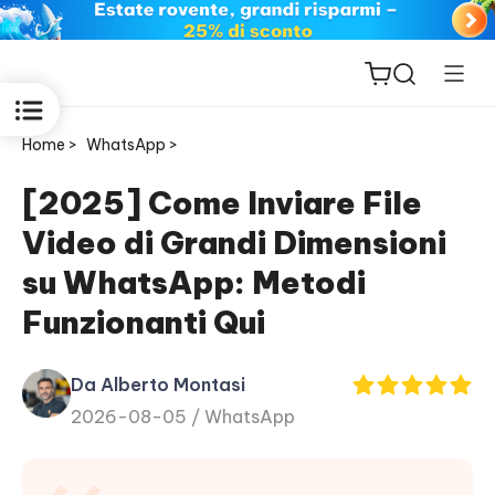
Home >
WhatsApp >
[2025] Come Inviare File
Video di Grandi Dimensioni
ReiBoot
su WhatsApp: Metodi
for iOS
Funzionanti Qui
PDNob
New
PDF
Da Alberto Montasi
Editor
2026-08-05 /
WhatsApp
iAnyGo