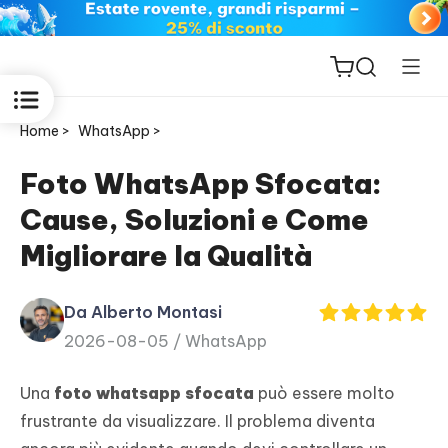
Home >
WhatsApp >
Foto WhatsApp Sfocata:
Cause, Soluzioni e Come
ReiBoot
Migliorare la Qualità
for iOS
Da Alberto Montasi
PDNob
2026-08-05 /
WhatsApp
New
PDF
Editor
Una
foto whatsapp sfocata
può essere molto
frustrante da visualizzare. Il problema diventa
iAnyGo