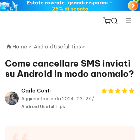
Home >
Android Useful Tips >
Come cancellare SMS inviati
su Android in modo anomalo?
ReiBoot
for iOS
Carlo Conti
Aggiornato in data 2024-03-27 /
PDNob
Android Useful Tips
New
PDF
Editor
iAnyGo