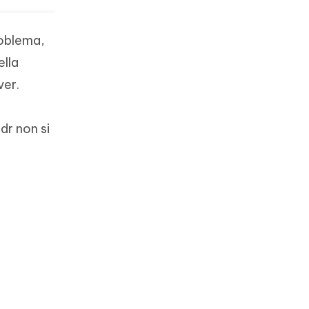
roblema,
ella
ver.
e
dr non si