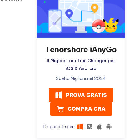
ù
Altri Consigli Utili
Tenorshare iAnyGo
Altri Consigli Utili
Il Miglior Location Changer per
iOS & Android
Scelta Migliore nel 2024
PROVA GRATIS
COMPRA ORA
Disponibile per: