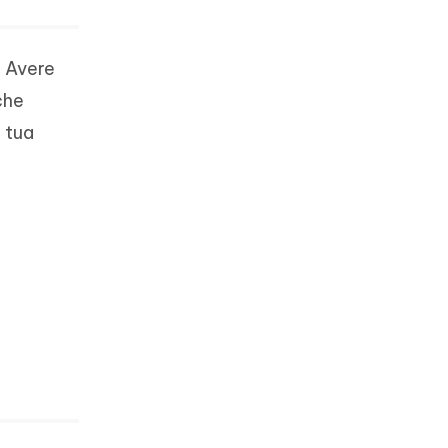
. Avere
che
a tua