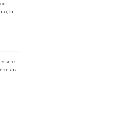
ndr.
ata, la
ò essere
'arresto