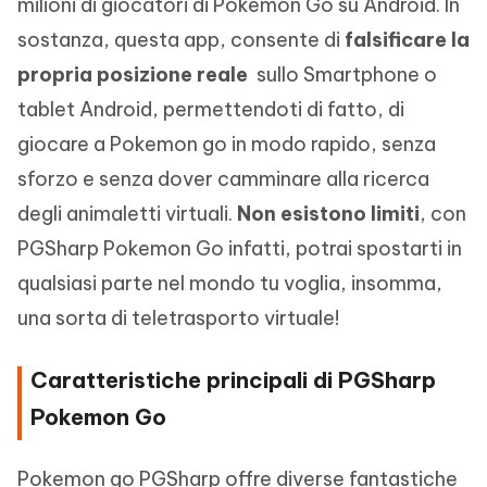
milioni di giocatori di Pokemon Go su Android. In
sostanza, questa app, consente di
falsificare la
propria posizione reale
sullo Smartphone o
tablet Android, permettendoti di fatto, di
giocare a Pokemon go in modo rapido, senza
sforzo e senza dover camminare alla ricerca
degli animaletti virtuali.
Non esistono limiti
, con
PGSharp Pokemon Go infatti, potrai spostarti in
qualsiasi parte nel mondo tu voglia, insomma,
una sorta di teletrasporto virtuale!
Caratteristiche principali di PGSharp
Pokemon Go
Pokemon go PGSharp offre diverse fantastiche