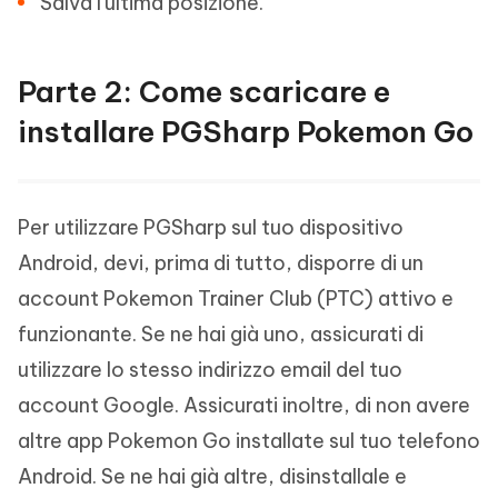
Salva l'ultima posizione.
Parte 2: Come scaricare e
installare PGSharp Pokemon Go
Per utilizzare PGSharp sul tuo dispositivo
Android, devi, prima di tutto, disporre di un
account Pokemon Trainer Club (PTC) attivo e
funzionante. Se ne hai già uno, assicurati di
utilizzare lo stesso indirizzo email del tuo
account Google. Assicurati inoltre, di non avere
altre app Pokemon Go installate sul tuo telefono
Android. Se ne hai già altre, disinstallale e