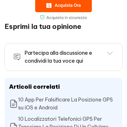
Esprimi la tua opinione
Partecipa alla discussione e
condividi la tua voce qui
Articoli correlati
10 App Per Falsificare La Posizione GPS
su iOS e Android
10 Localizzatori Telefonici GPS Per
Tracciare La Posizione Di Un Cellulare