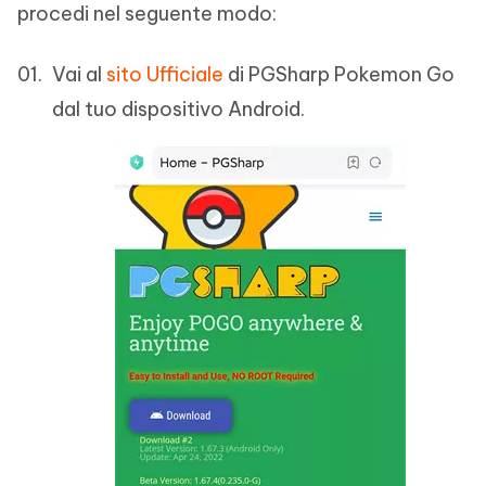
procedi nel seguente modo:
Vai al
sito Ufficiale
di PGSharp Pokemon Go
dal tuo dispositivo Android.