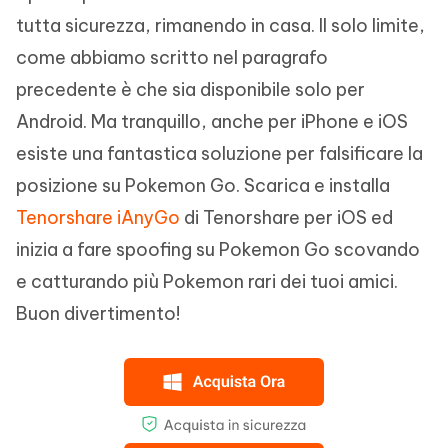
tutta sicurezza, rimanendo in casa. Il solo limite,
come abbiamo scritto nel paragrafo
precedente è che sia disponibile solo per
Android. Ma tranquillo, anche per iPhone e iOS
esiste una fantastica soluzione per falsificare la
posizione su Pokemon Go. Scarica e installa
Tenorshare iAnyGo
di Tenorshare per iOS ed
inizia a fare spoofing su Pokemon Go scovando
e catturando più Pokemon rari dei tuoi amici.
Buon divertimento!