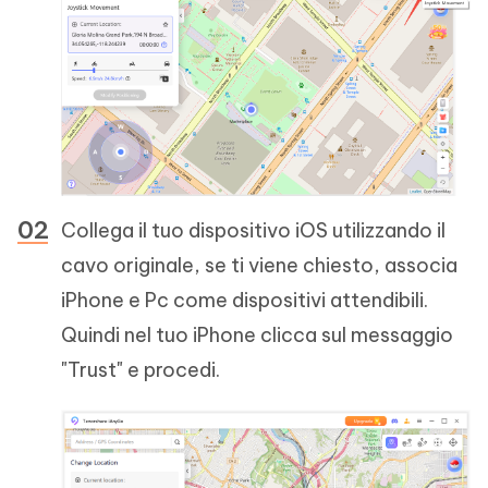
Collega il tuo dispositivo iOS utilizzando il
cavo originale, se ti viene chiesto, associa
iPhone e Pc come dispositivi attendibili.
Quindi nel tuo iPhone clicca sul messaggio
"Trust" e procedi.