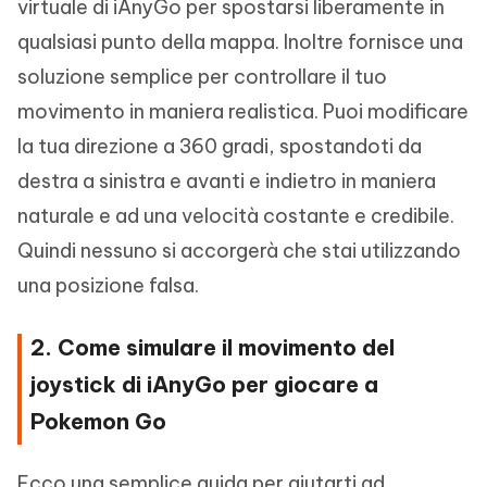
virtuale di iAnyGo per spostarsi liberamente in
qualsiasi punto della mappa. Inoltre fornisce una
soluzione semplice per controllare il tuo
movimento in maniera realistica. Puoi modificare
la tua direzione a 360 gradi, spostandoti da
destra a sinistra e avanti e indietro in maniera
naturale e ad una velocità costante e credibile.
Quindi nessuno si accorgerà che stai utilizzando
una posizione falsa.
2. Come simulare il movimento del
joystick di iAnyGo per giocare a
Pokemon Go
Ecco una semplice guida per aiutarti ad