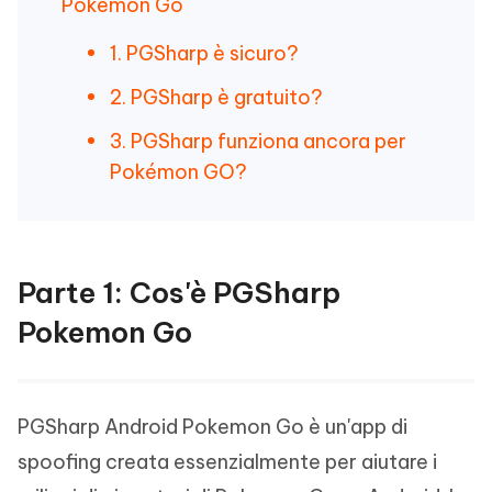
Pokemon Go
1. PGSharp è sicuro?
2. PGSharp è gratuito?
3. PGSharp funziona ancora per
Pokémon GO?
Parte 1: Cos'è PGSharp
Pokemon Go
PGSharp Android Pokemon Go è un'app di
spoofing creata essenzialmente per aiutare i