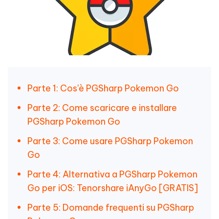
Parte 1: Cos'è PGSharp Pokemon Go
Parte 2: Come scaricare e installare
PGSharp Pokemon Go
Parte 3: Come usare PGSharp Pokemon
Go
Parte 4: Alternativa a PGSharp Pokemon
Go per iOS: Tenorshare iAnyGo [GRATIS]
Parte 5: Domande frequenti su PGSharp