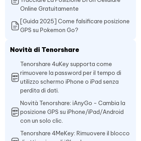
Online Gratuitamente
[Guida 2025] Come falsificare posizione
GPS su Pokemon Go?
Novità di Tenorshare
Tenorshare 4uKey supporta come
rimuovere la password per il tempo di
utilizzo schermo iPhone o iPad senza
perdita di dati.
Novità Tenorshare: iAnyGo - Cambia la
posizione GPS su iPhone/iPad/Android
con un solo clic.
Tenorshare 4MeKey: Rimuovere il blocco