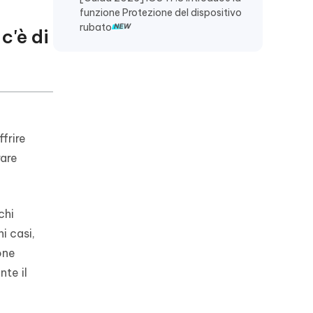
funzione Protezione del dispositivo
rubato
c'è di
frire
rare
chi
i casi,
one
te il