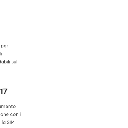
 per
i
abili sul
 17
namento
ione con i
 la SIM