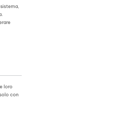
i sistema,
a.
erare
e loro
 solo con