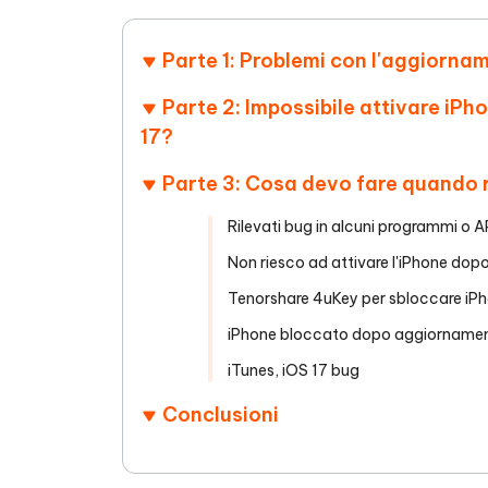
4DDiG - Windows Data Recovery
4DDiG 
OCR & conversione PDF online gratis
Creare d
l'AI
Recuperare i file cancellati in Windows
Recuperar
Mobile
Gratis
Parte 1: Problemi con l'aggiorna
PixPretty AI Photo Editor
Tenors
iAnyGo- iOS APP
iAnyGo
Strumento gratuito di fotoritocco con
Vedi Tutti i Prodotti
Parte 2: Impossibile attivare iPh
IA
Trasforma
Cambiare la posizione dell'iPhone senza
Cambiare
17?
contenuti
PC
PC
Parte 3: Cosa devo fare quando 
UltData for Android APP
APP Cl
Recuperare i dati Android senza PC
Pulire l'
Rilevati bug in alcuni programmi o A
Non riesco ad attivare l'iPhone dop
Tenorshare 4uKey per sbloccare iPh
iPhone bloccato dopo aggiornament
iTunes, iOS 17 bug
Conclusioni