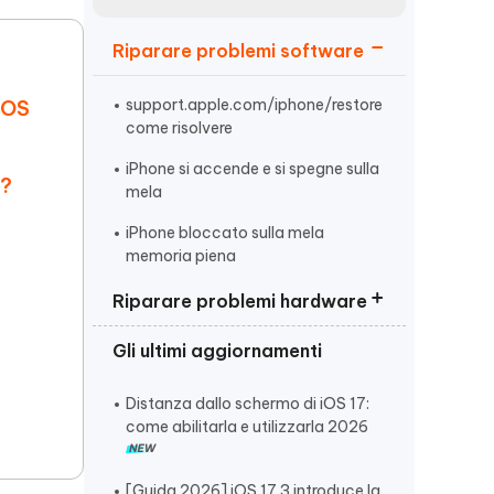
incredibili funzionalità
Vedere Ora
AI
Riparare problemi software
Iniziare
ù
Altri Consigli Utili
support.apple.com/iphone/restore
iOS
come risolvere
iPhone si accende e si spegne sulla
7?
mela
iPhone bloccato sulla mela
Altri Consigli Utili
memoria piena
Riparare problemi hardware
Gli ultimi aggiornamenti
iPhone non si sente audio chiamata
iPhone non si accende sotto carica
Distanza dallo schermo di iOS 17:
come abilitarla e utilizzarla 2026
iPhone schermo bloccato
[Guida 2026] iOS 17.3 introduce la