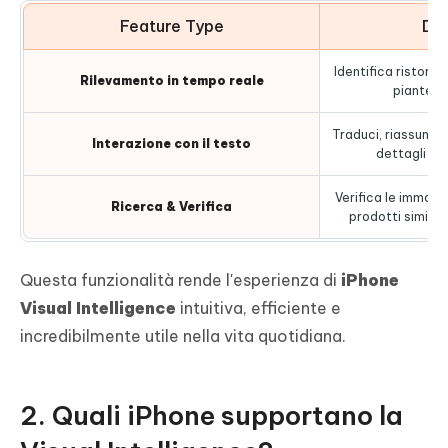
Feature Type
Des
Identifica ristoran
Rilevamento in tempo reale
piante i
Traduci, riassumi, 
Interazione con il testo
dettagli dag
Verifica le immagin
Ricerca & Verifica
prodotti simili 
Questa funzionalità rende l'esperienza di
iPhone
Visual Intelligence
intuitiva, efficiente e
incredibilmente utile nella vita quotidiana.
2. Quali iPhone supportano la