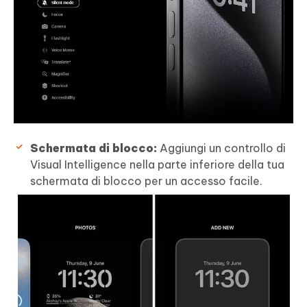
Schermata di blocco:
Aggiungi un controllo di
Visual Intelligence nella parte inferiore della tua
schermata di blocco per un accesso facile.