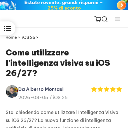
Home >
iOS 26 >
Come utilizzare
l'intelligenza visiva su iOS
ReiBoot
26/27?
for iOS
Da Alberto Montasi
PDNob
2026-08-05 /
iOS 26
New
PDF
Editor
Stai chiedendo come utilizzare l'Intelligenza Visiva
su iOS 26/27? La nuova funzione di intelligenza
iAnyGo