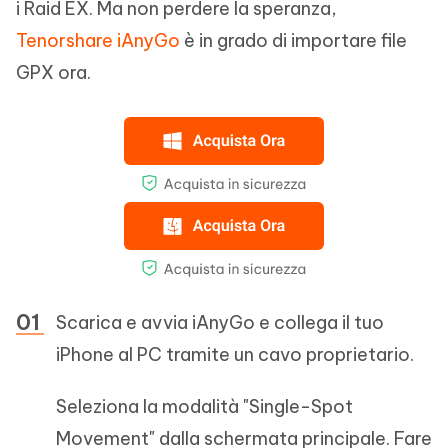
i Raid EX. Ma non perdere la speranza,
Tenorshare iAnyGo
è in grado di importare file
GPX ora.
Scarica e avvia iAnyGo e collega il tuo
iPhone al PC tramite un cavo proprietario.
Seleziona la modalità "Single-Spot
Movement" dalla schermata principale. Fare