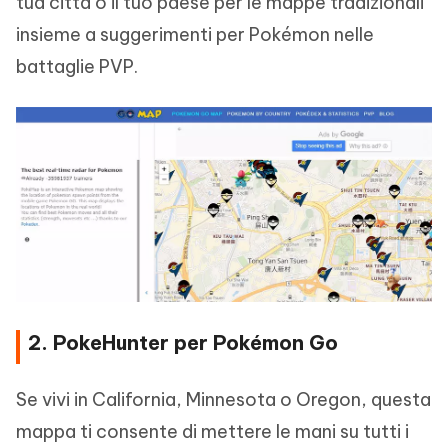
tua città o il tuo paese per le mappe tradizionali
insieme a suggerimenti per Pokémon nelle
battaglie PVP.
2. PokeHunter per Pokémon Go
Se vivi in California, Minnesota o Oregon, questa
mappa ti consente di mettere le mani su tutti i