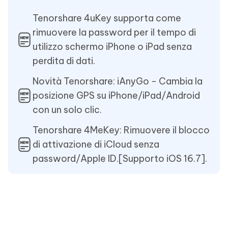
Tenorshare 4uKey supporta come
rimuovere la password per il tempo di
utilizzo schermo iPhone o iPad senza
perdita di dati.
Novità Tenorshare: iAnyGo - Cambia la
posizione GPS su iPhone/iPad/Android
con un solo clic.
Tenorshare 4MeKey: Rimuovere il blocco
di attivazione di iCloud senza
password/Apple ID.[Supporto iOS 16.7].