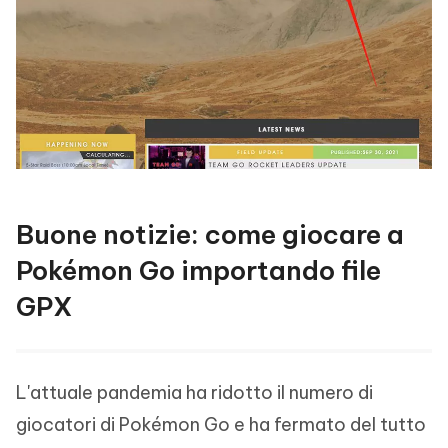
Buone notizie: come giocare a
Pokémon Go importando file
GPX
L'attuale pandemia ha ridotto il numero di
giocatori di Pokémon Go e ha fermato del tutto