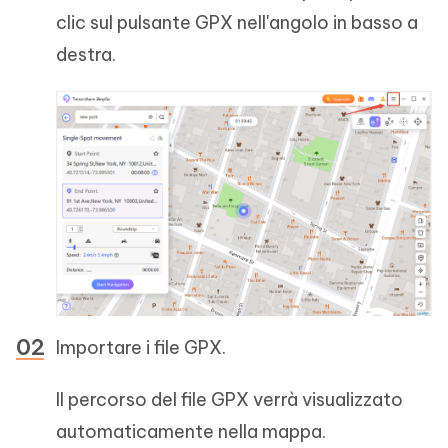
clic sul pulsante GPX nell'angolo in basso a
destra.
Importare i file GPX.
Il percorso del file GPX verrà visualizzato
automaticamente nella mappa.