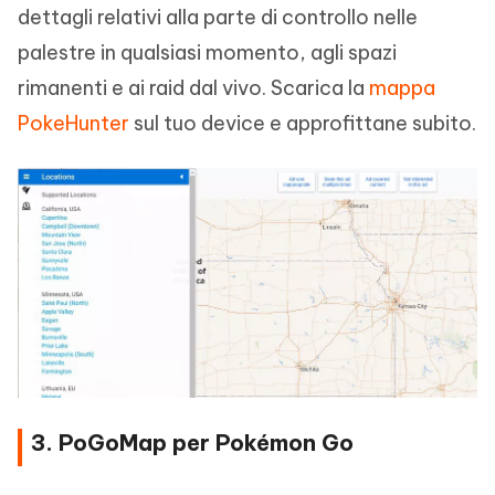
dettagli relativi alla parte di controllo nelle
palestre in qualsiasi momento, agli spazi
rimanenti e ai raid dal vivo. Scarica la
mappa
PokeHunter
sul tuo device e approfittane subito.
3. PoGoMap per Pokémon Go