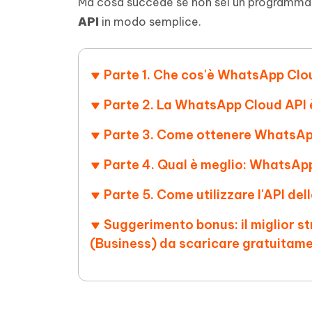
Ma cosa succede se non sei un programmat
4DDiG - Windows Data Recovery
4DDiG 
OCR & conversione PDF online gratis
Creare d
API
in modo semplice.
l'AI
Recuperare i file cancellati in Windows
Recuperar
Mobile
Gratis
PixPretty AI Photo Editor
Tenors
iAnyGo- iOS APP
iAnyGo
Strumento gratuito di fotoritocco con
Vedi Tutti i Prodotti
Parte 1. Che cos'è WhatsApp Clo
IA
Trasforma
Cambiare la posizione dell'iPhone senza
Cambiare
contenuti
PC
PC
Parte 2. La WhatsApp Cloud API è
UltData for Android APP
APP Cl
Parte 3. Come ottenere WhatsAp
Recuperare i dati Android senza PC
Pulire l'
Parte 4. Qual è meglio: WhatsAp
Parte 5. Come utilizzare l'API de
Suggerimento bonus: il miglior 
(Business) da scaricare gratuitam