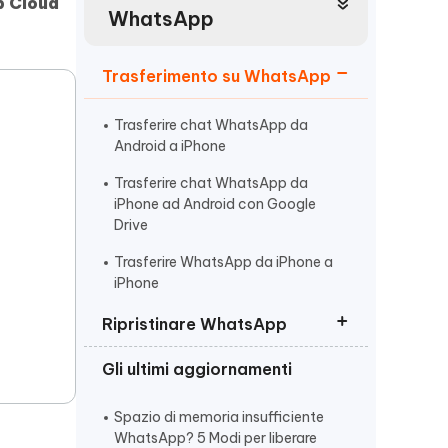
incredibili funzionalità
 Cloud
Vedere Ora
AI
WhatsApp
Iniziare
Trasferimento su WhatsApp
ù
Altri Consigli Utili
Trasferire chat WhatsApp da
Android a iPhone
Trasferire chat WhatsApp da
iPhone ad Android con Google
Altri Consigli Utili
Drive
Trasferire WhatsApp da iPhone a
iPhone
Ripristinare WhatsApp
Gli ultimi aggiornamenti
Ripristino backup WhatsApp
business
Spazio di memoria insufficiente
Recuperare chat WhatsApp senza
WhatsApp? 5 Modi per liberare