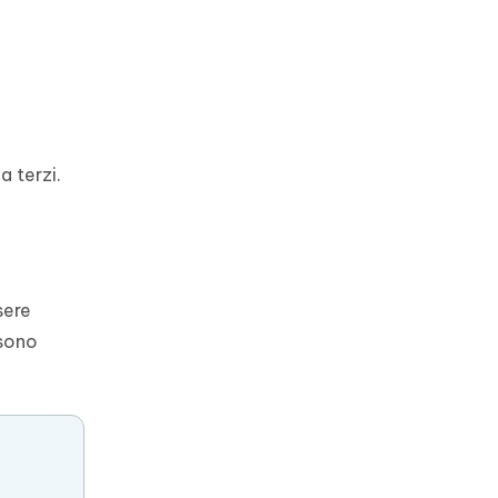
a terzi.
sere
sono