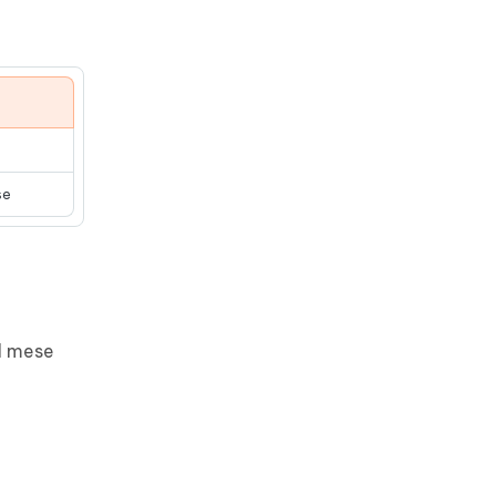
se
al mese