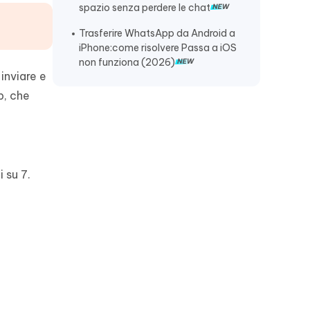
backup
spazio senza perdere le chat
WhatsApp non arrivano messaggi
Trasferire WhatsApp da Android a
se non lo apro
iPhone:come risolvere Passa a iOS
non funziona (2026)
Perché WhatsApp non mi invia un
inviare e
codice?
p, che
Perché whatsapp non mi invia un
codice?
 su 7.