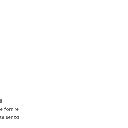
di
e fornire
nte senza