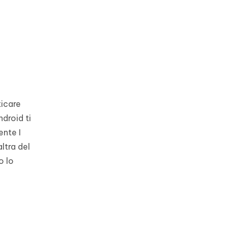
ticare
ndroid ti
ente I
ltra del
o lo