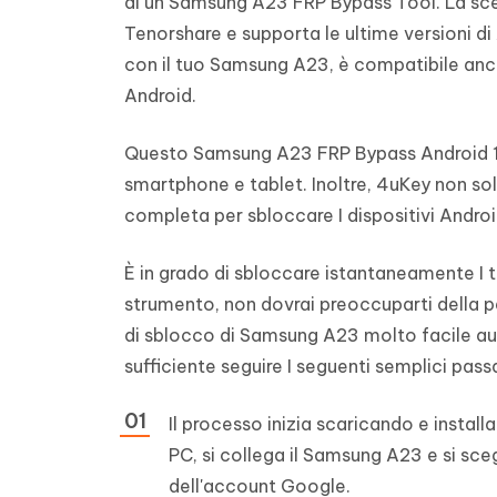
di un Samsung A23 FRP Bypass Tool. La sce
Tenorshare e supporta le ultime versioni d
con il tuo Samsung A23, è compatibile anche
Android.
Questo Samsung A23 FRP Bypass Android 13 
smartphone e tablet. Inoltre, 4uKey non so
completa per sbloccare I dispositivi Andr
È in grado di sbloccare istantaneamente I
strumento, non dovrai preoccuparti della pe
di sblocco di Samsung A23 molto facile au
sufficiente seguire I seguenti semplici pass
Il processo inizia scaricando e instal
PC, si collega il Samsung A23 e si sceg
dell'account Google.