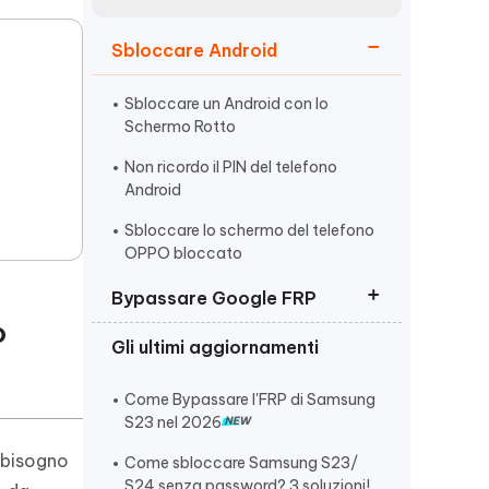
incredibili funzionalità
Vedere Ora
AI
Sbloccare Android
Iniziare
ù
Altri Consigli Utili
Sbloccare un Android con lo
Schermo Rotto
Non ricordo il PIN del telefono
Android
Sbloccare lo schermo del telefono
Altri Consigli Utili
OPPO bloccato
Bypassare Google FRP
o
Gli ultimi aggiornamenti
Rimuovere verifica account
Google (FRP)
Come Bypassare l'FRP di Samsung
Come Bypassare Huawei FRP
S23 nel 2026
I 10 Migliori Strumenti di Sblocco
 bisogno
Come sbloccare Samsung S23/
FRP
S24 senza password? 3 soluzioni!