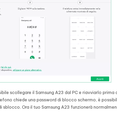
sibile scollegare il Samsung A23 dal PC e riavviarlo prima 
elefono chiede una password di blocco schermo, è possibil
 di sblocco. Ora il tuo Samsung A23 funzionerà normalme