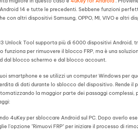
lta migliore in questo caso è
4uKey for Android
. Provien
i Android 14 e tutte le precedenti. Sebbene funzioni perf
 con altri dispositivi Samsung, OPPO, MI, VIVO e altri dis
Unlock Tool supporta più di 6000 dispositivi Android, tr
lo funziona per rimuovere il blocco FRP, ma è una soluzio
oid dal blocco schermo e dal blocco account.
 tuoi smartphone e se utilizzi un computer Windows per q
rdita di dati durante lo sblocco del dispositivo. Rende il
tomatizzando la maggior parte dei passaggi complessi, p
aggi:
lando 4uKey per sbloccare Android sul PC. Dopo averlo ese
lie l'opzione "Rimuovi FRP" per iniziare il processo di rim