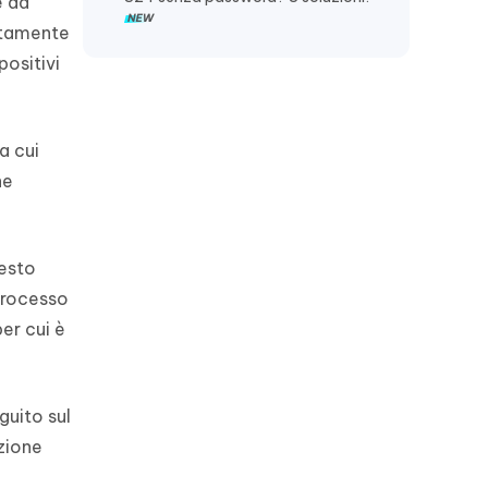
e da
ettamente
positivi
a cui
ne
uesto
 processo
er cui è
guito sul
ozione