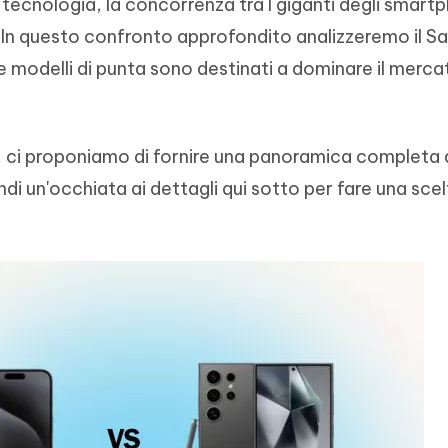
 tecnologia, la concorrenza tra I giganti degli smart
- Mac Data Recovery
iapositive in pochi secondi con
Riassumitore di documenti PDF con 
In questo confronto approfondito analizzeremo il 
e i file eliminati su Mac
Tenorshare AI Writer
Hot
ue modelli di punta sono destinati a dominare il merca
New
hare AI Bypass
 - APP Android Fake GPS
iCareFone Transfer APP
Scrivere in modo più intelligente, pi
re i contenuti dell' AI in
veloce e migliore con l'AI
 la posizione di Android senza
Trasferire chat Whatsapp
 simili a quelli umani
Android/iPhone
i, ci proponiamo di fornire una panoramica completa d
eanup Pro
ndi un'occhiata ai dettagli qui sotto per fare una sce
iPhone con AI gratis