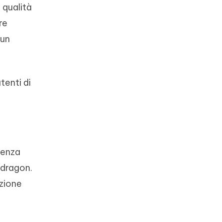
 qualità
re
 un
tenti di
ienza
pdragon.
azione