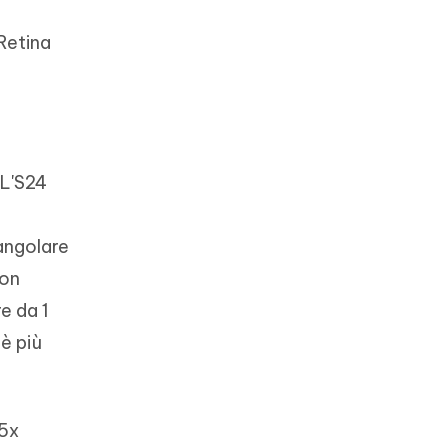
Retina
 L'S24
angolare
con
e da 1
 è più
 5x