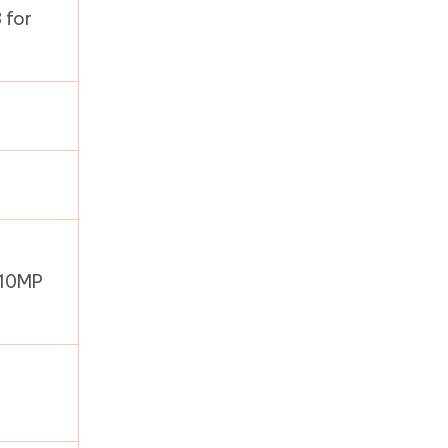
 for
 10MP