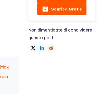
Scarica Gratis
Non dimenticate di condividere
questo post!
o Max
ra a