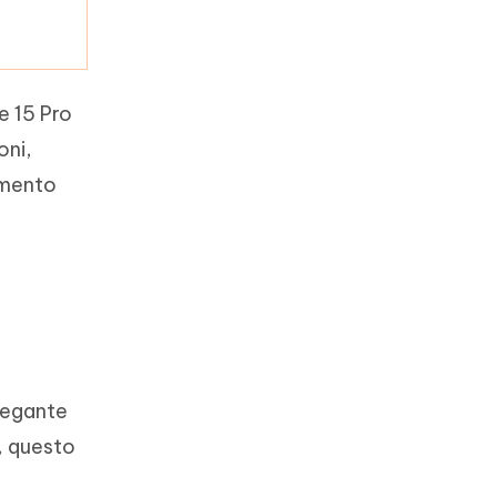
e 15 Pro
oni,
rimento
legante
y, questo