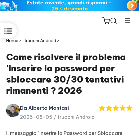
Home >
trucchi Android >
Come risolvere il problema
'Inserire la password per
ReiBoot
sbloccare 30/30 tentativi
for iOS
rimanenti ? 2026
PDNob
New
PDF
Da Alberto Montasi
Editor
2026-08-05 /
trucchi Android
iAnyGo
Il messaggio "Inserire la Password per Sbloccare