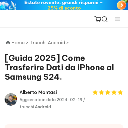
Home >
trucchi Android >
[Guida 2025] Come
Trasferire Dati da iPhone al
ReiBoot
Samsung S24.
for iOS
PDNob
Alberto Montasi
New
PDF
Aggiornato in data 2024-02-19 /
Editor
trucchi Android
iAnyGo