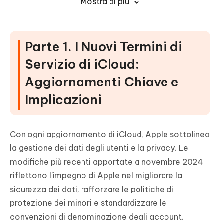
Mostra di più
iCloud e password dimenticata,
risolvibili facilmente!
Parte 1. I Nuovi Termini di
Parte 6. Domande frequenti sui nuovi
Termini di Servizio di iCloud
Servizio di iCloud:
Aggiornamenti Chiave e
Implicazioni
Con ogni aggiornamento di iCloud, Apple sottolinea
la gestione dei dati degli utenti e la privacy. Le
modifiche più recenti apportate a novembre 2024
riflettono l'impegno di Apple nel migliorare la
sicurezza dei dati, rafforzare le politiche di
protezione dei minori e standardizzare le
convenzioni di denominazione degli account.