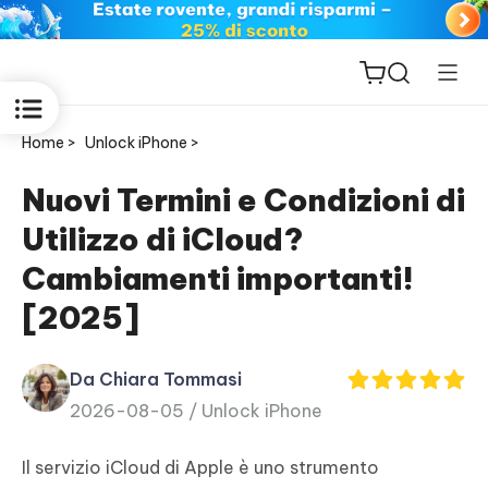
Home >
Unlock iPhone >
Nuovi Termini e Condizioni di
Utilizzo di iCloud?
ReiBoot
Cambiamenti importanti!
for iOS
[2025]
PDNob
New
PDF
Da Chiara Tommasi
Editor
2026-08-05 /
Unlock iPhone
iAnyGo
Il servizio iCloud di Apple è uno strumento