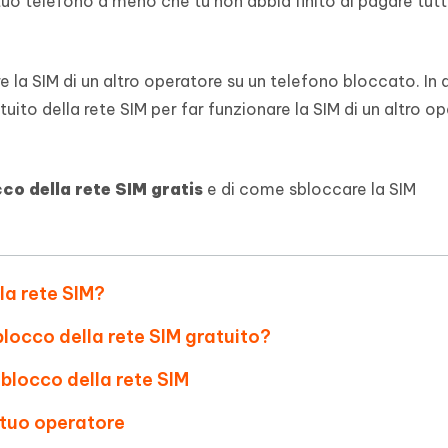
 tuo telefono a meno che tu non abbia finito di pagare tutt
- Mac Data Recovery
iapositive in pochi secondi con
Riassumitore di documenti PDF con 
e i file eliminati su Mac
Tenorshare AI Writer
Hot
New
e la SIM di un altro operatore su un telefono bloccato. In
hare AI Bypass
 - APP Android Fake GPS
iCareFone Transfer APP
Scrivere in modo più intelligente, pi
re i contenuti dell' AI in
veloce e migliore con l'AI
tuito della rete SIM per far funzionare la SIM di un altro o
 la posizione di Android senza
Trasferire chat Whatsapp
 simili a quelli umani
Android/iPhone
eanup Pro
co della rete SIM gratis
e di come sbloccare la SIM
iPhone con AI gratis
lla rete SIM?
blocco della rete SIM gratuito?
 sblocco della rete SIM
 tuo operatore