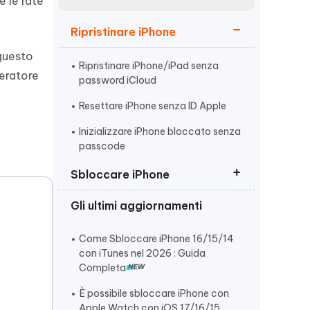
e le rate
incredibili funzionalità
Vedere Ora
AI
Ripristinare iPhone
Iniziare
 questo
ù
Altri Consigli Utili
Ripristinare iPhone/iPad senza
peratore
password iCloud
Resettare iPhone senza ID Apple
Inizializzare iPhone bloccato senza
passcode
Altri Consigli Utili
Sbloccare iPhone
Gli ultimi aggiornamenti
Sbloccare iPhone/iPad Bloccato
dal Proprietario
Come Sbloccare iPhone 16/15/14
Sbloccare un iPhone Non
con iTunes nel 2026 : Guida
Disponibile
Completa
Sbloccare iPhone disabilitato
È possibile sbloccare iPhone con
senza codice
Apple Watch con iOS 17/16/15