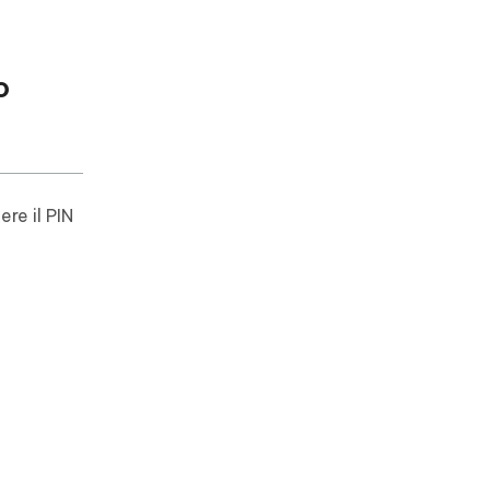
o
re il PIN