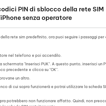
codici PIN di sblocco della rete SIM
l'iPhone senza operatore
ella rete sim predefinito, ora puoi seguire i passaggi per
atore nel telefono e poi accendilo.
la schermata "Inserisci PUK". A questo punto, inserisci un P
enco precedente e clicca su "OK".
provane un altro.
enco di cui sopra funzionerà e potrai utilizzare la scheda S
i sopra potrebbero non funzionare affatto. Quindi, non preoc