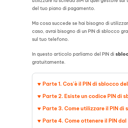
utilizzare la scheda SIM di quel gestore sul
4DDiG - Windows Data Recovery
4DDiG 
OCR & conversione PDF online gratis
Creare d
del tuo piano di pagamento.
l'AI
Recuperare i file cancellati in Windows
Recuperar
Mobile
Gratis
PixPretty AI Photo Editor
Ma cosa succede se hai bisogno di utilizzar
Tenors
iAnyGo- iOS APP
iAnyGo
Strumento gratuito di fotoritocco con
Vedi Tutti i Prodotti
IA
Trasforma
caso, avrai bisogno di un PIN di sblocco gra
Cambiare la posizione dell'iPhone senza
Cambiare
contenuti
PC
PC
sul tuo telefono.
UltData for Android APP
APP Cl
In questo articolo parliamo del PIN di
sbloc
Recuperare i dati Android senza PC
Pulire l'
gratuitamente.
Parte 1. Cos'è il PIN di sblocco de
Parte 2. Esiste un codice PIN di s
Parte 3. Come utilizzare il PIN di
Parte 4. Come ottenere il PIN dal