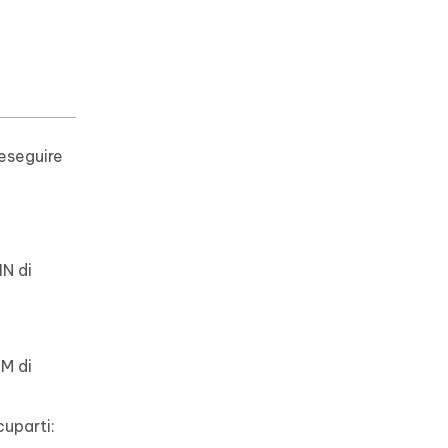
 eseguire
IN di
IM di
cuparti: