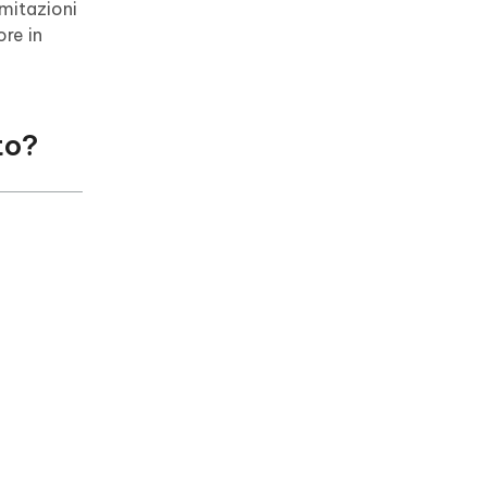
mitazioni
re in
to?