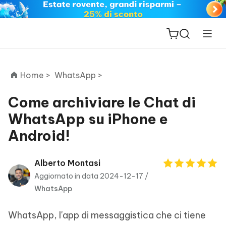
Home >
WhatsApp >
Come archiviare le Chat di
WhatsApp su iPhone e
ReiBoot
Android!
for iOS
PDNob
Alberto Montasi
New
PDF
Aggiornato in data 2024-12-17 /
Editor
WhatsApp
iAnyGo
WhatsApp, l'app di messaggistica che ci tiene