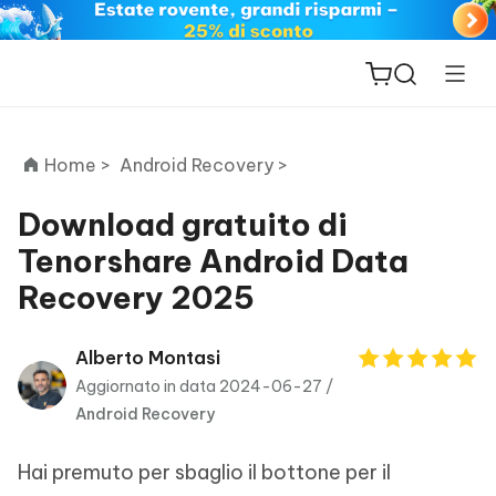
Home >
Android Recovery >
Download gratuito di
Tenorshare Android Data
ReiBoot
Recovery 2025
for iOS
PDNob
Alberto Montasi
New
PDF
Aggiornato in data 2024-06-27 /
Editor
Android Recovery
iAnyGo
Hai premuto per sbaglio il bottone per il