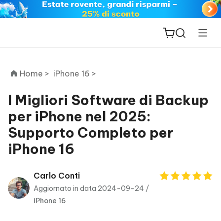
Home >
iPhone 16 >
I Migliori Software di Backup
per iPhone nel 2025:
ReiBoot
Supporto Completo per
for iOS
iPhone 16
PDNob
New
PDF
Carlo Conti
Editor
Aggiornato in data 2024-09-24 /
iPhone 16
iAnyGo