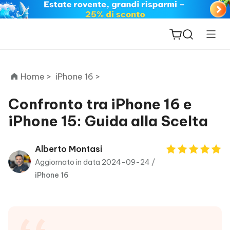
Home >
iPhone 16 >
Confronto tra iPhone 16 e
iPhone 15: Guida alla Scelta
ReiBoot
for iOS
Alberto Montasi
Aggiornato in data 2024-09-24 /
PDNob
iPhone 16
New
PDF
Editor
iAnyGo