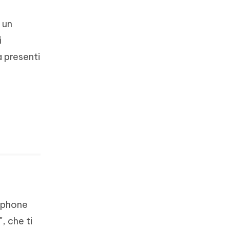
 un
i
à presenti
rtphone
", che ti