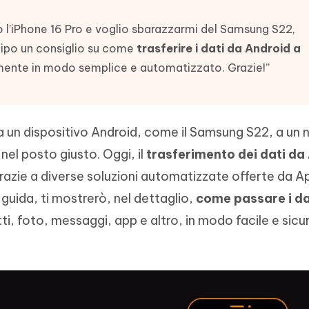
- Mac Data Recovery
iapositive in pochi secondi con
Riassumitore di documenti PDF con 
e i file eliminati su Mac
 l’iPhone 16 Pro e voglio sbarazzarmi del Samsung S22,
Tenorshare AI Writer
Hot
New
icipo un consiglio su come
trasferire i dati da Android a
hare AI Bypass
 - APP Android Fake GPS
iCareFone Transfer APP
Scrivere in modo più intelligente, pi
ilmente in modo semplice e automatizzato. Grazie!”
re i contenuti dell' AI in
veloce e migliore con l'AI
 la posizione di Android senza
Trasferire chat Whatsapp
 simili a quelli umani
Android/iPhone
eanup Pro
da un dispositivo Android, come il Samsung S22, a un
iPhone con AI gratis
nel posto giusto. Oggi, il
trasferimento dei dati da
azie a diverse soluzioni automatizzate offerte da Ap
a guida, ti mostrerò, nel dettaglio,
come passare i da
ti, foto, messaggi, app e altro, in modo facile e sic