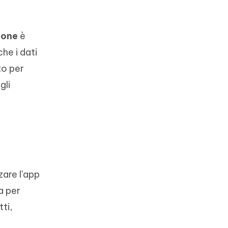
hone
è
che i dati
to per
gli
zare l'app
a per
tti,