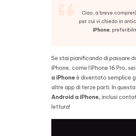
4DDiG - Windows Data Recovery
4DDiG 
OCR & conversione PDF online gratis
Creare d
l'AI
Recuperare i file cancellati in Windows
Recuperar
Mobile
Ciao, a breve comprerò
Gratis
PixPretty AI Photo Editor
per cui vi chiedo in ant
Tenors
iAnyGo- iOS APP
iAnyGo
Strumento gratuito di fotoritocco con
Vedi Tutti i Prodotti
iPhone
, preferib
IA
Trasforma
Cambiare la posizione dell'iPhone senza
Cambiare
contenuti
PC
PC
UltData for Android APP
APP Cl
Se stai pianificando di passare 
Recuperare i dati Android senza PC
Pulire l'
iPhone, come l'iPhone 16 Pro, sei 
a iPhone
è diventato semplice gr
altre app di terze parti. In quest
Android a iPhone,
inclusi contat
lettura!