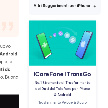
incredibili funzionalità
Vedere Ora
AI
Altri Suggerimenti per iPhone
Iniziare
ù
Altri Consigli Utili
 nuovo
Altri Consigli Utili
 Android
ple, e
ti da
iCareFone iTransGo
uro. Buona
No.1 Strumento di Trasferimento
dei Dati del Telefono per iPhone
& Android
Trasferimento Veloce & Sicuro