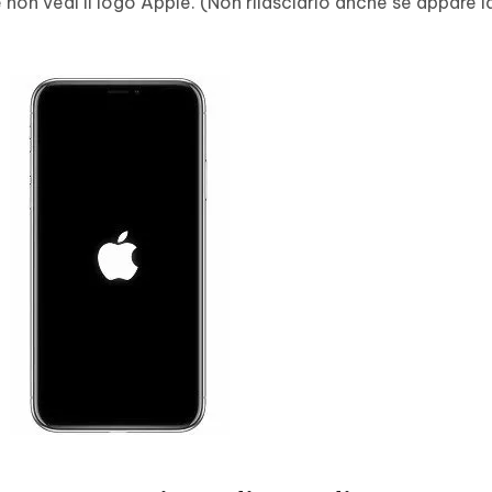
é non vedi il logo Apple. (Non rilasciarlo anche se appare l