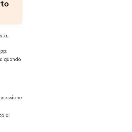
rto
sta.
App.
sia quando
onnessione
to al