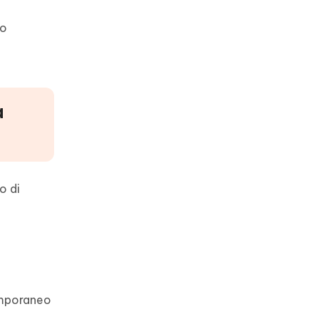
uo
a
o di
temporaneo