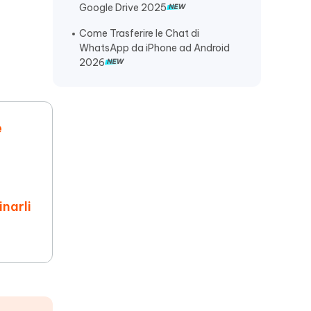
backup
Google Drive 2025
WhatsApp non arrivano messaggi
Come Trasferire le Chat di
se non lo apro
WhatsApp da iPhone ad Android
2026
Perché WhatsApp non mi invia un
codice?
Perché whatsapp non mi invia un
codice?
e
inarli