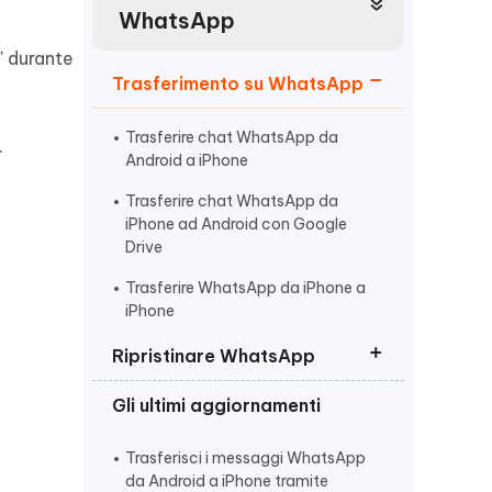
incredibili funzionalità
Vedere Ora
AI
WhatsApp
Iniziare
" durante
Trasferimento su WhatsApp
ù
Altri Consigli Utili
Trasferire chat WhatsApp da
.
Android a iPhone
Trasferire chat WhatsApp da
iPhone ad Android con Google
Altri Consigli Utili
Drive
Trasferire WhatsApp da iPhone a
iPhone
Ripristinare WhatsApp
Gli ultimi aggiornamenti
Ripristino backup WhatsApp
business
Trasferisci i messaggi WhatsApp
Recuperare chat WhatsApp senza
da Android a iPhone tramite