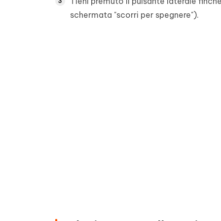
Tieni premuto il pulsante laterale finch
schermata "scorri per spegnere").