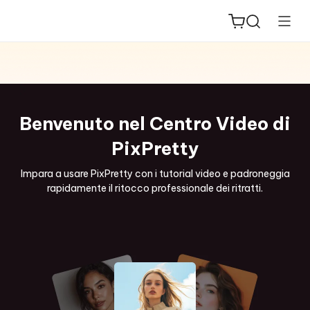
Benvenuto nel Centro Video di
ReiBoot
PixPretty
for iOS
Impara a usare PixPretty con i tutorial video e padroneggia
rapidamente il ritocco professionale dei ritratti.
PDNob
New
PDF
Editor
iAnyGo