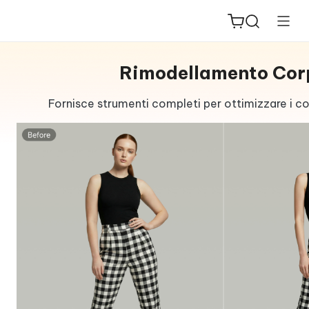
Rimodellamento Cor
Fornisce strumenti completi per ottimizzare i co
ReiBoot
for iOS
PDNob
New
PDF
Editor
iAnyGo