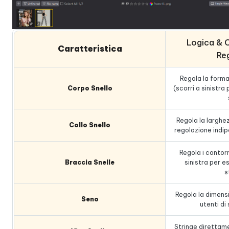
Logica & C
Caratteristica
Re
Regola la form
Corpo Snello
(scorri a sinistra
Regola la larghez
Collo Snello
regolazione indip
Regola i contorn
Braccia Snelle
sinistra per e
s
Regola la dimensi
Seno
utenti di
Stringe direttame