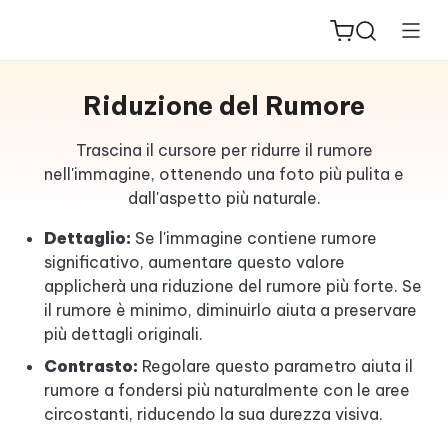
Riduzione del Rumore
Trascina il cursore per ridurre il rumore
nell'immagine, ottenendo una foto più pulita e
dall'aspetto più naturale.
ReiBoot
for iOS
Dettaglio:
Se l'immagine contiene rumore
significativo, aumentare questo valore
PDNob
applicherà una riduzione del rumore più forte. Se
New
PDF
il rumore è minimo, diminuirlo aiuta a preservare
più dettagli originali.
Editor
Contrasto:
Regolare questo parametro aiuta il
iAnyGo
rumore a fondersi più naturalmente con le aree
circostanti, riducendo la sua durezza visiva.