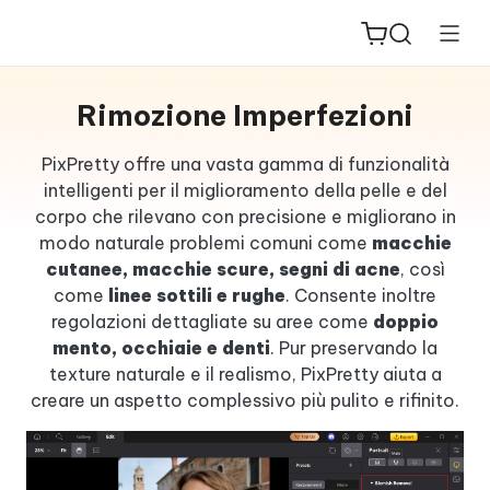
Rimozione Imperfezioni
PixPretty offre una vasta gamma di funzionalità
intelligenti per il miglioramento della pelle e del
corpo che rilevano con precisione e migliorano in
ReiBoot
modo naturale problemi comuni come
macchie
for iOS
cutanee, macchie scure, segni di acne
, così
come
linee sottili e rughe
. Consente inoltre
PDNob
regolazioni dettagliate su aree come
doppio
New
PDF
mento, occhiaie e denti
. Pur preservando la
Editor
texture naturale e il realismo, PixPretty aiuta a
creare un aspetto complessivo più pulito e rifinito.
iAnyGo