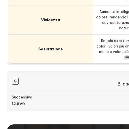
Aumenta intellig
colore, rendendo i 
Vividezza
sovrasaturazio
natura
Regola direttame
colori. Valori più al
Saturazione
mentre valori pi
pi
Bila
Successivo
Curve