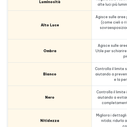
Luminosità
alte luci più lum
Agisce sulle aree 
(come cieli o ri
Alto Luce
sovraesposizion
Agisce sulle aree
Ombra
Utile per schiarir
pi
Controlla il limite 
Bianco
aiutando a prevenir
e la per
Controlla il limite 
Nero
aiutando a evita
completamente
Migliora i dettagli
Nitidezza
nitida; ridurla
co