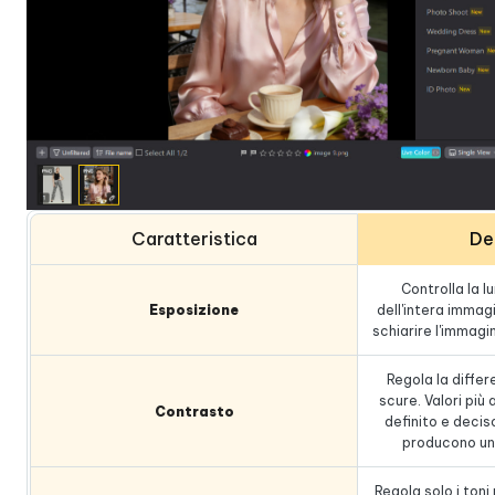
Caratteristica
De
Controlla la 
Esposizione
dell'intera immag
schiarire l'immagin
Regola la differ
scure. Valori più
Contrasto
definito e decis
producono un
Regola solo i toni