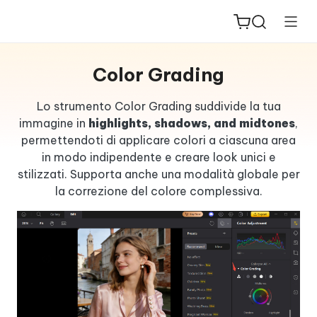
Color Grading
Lo strumento Color Grading suddivide la tua
immagine in
highlights, shadows, and midtones
,
permettendoti di applicare colori a ciascuna area
ReiBoot
in modo indipendente e creare look unici e
for iOS
stilizzati. Supporta anche una modalità globale per
la correzione del colore complessiva.
PDNob
New
PDF
Editor
iAnyGo