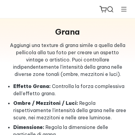
Grana
Aggiungi una texture di grana simile a quella della
pellicola alla tua foto per creare un aspetto
vintage o artistico. Puoi controllare
ReiBoot
indipendentemente l'intensità della grana nelle
for iOS
diverse zone tonali (ombre, mezzitoni e luci).
PDNob
Effetto Grana:
Controlla la forza complessiva
New
PDF
dell'effetto grana.
Editor
Ombre / Mezzitoni / Luci:
Regola
rispettivamente l'intensità della grana nelle aree
iAnyGo
scure, nei mezzitoni e nelle aree luminose.
Dimensione:
Regola la dimensione delle
particelle di grana.