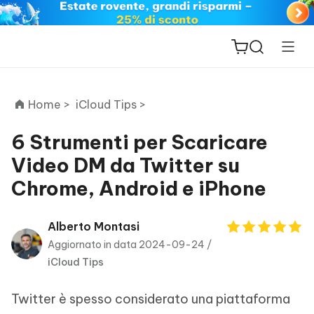
Home >
iCloud Tips >
6 Strumenti per Scaricare
Video DM da Twitter su
ReiBoot
Chrome, Android e iPhone
for iOS
PDNob
Alberto Montasi
New
PDF
Aggiornato in data 2024-09-24 /
Editor
iCloud Tips
iAnyGo
Twitter è spesso considerato una piattaforma