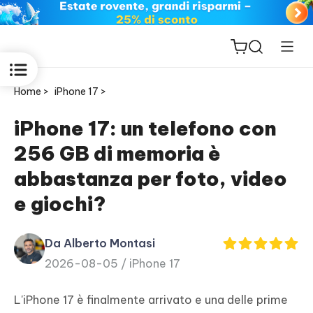
Home >
iPhone 17 >
iPhone 17: un telefono con
256 GB di memoria è
ReiBoot
abbastanza per foto, video
for iOS
e giochi?
PDNob
New
PDF
Da Alberto Montasi
Editor
2026-08-05 /
iPhone 17
iAnyGo
L'iPhone 17 è finalmente arrivato e una delle prime