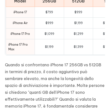
Model
256GB
512GB
1T
iPhone 17
$799
$999
—
iPhone Air
$999
$1,199
$1,3
iPhone 17 Pro
$1,099
$1,299
$1,4
iPhone 17 Pro
$1,199
$1,399
$1,5
Max
Quando si confrontano iPhone 17 256GB vs 512GB
in termini di prezzo, il costo aggiuntivo può
sembrare elevato, ma anche la longevità dello
spazio di archiviazione è importante. Molte persone
si chiedono "quanti GB dell'iPhone 17 sono
effettivamente utilizzabili?" Quando si valuta la
memoria iPhone 17, è fondamentale considerare