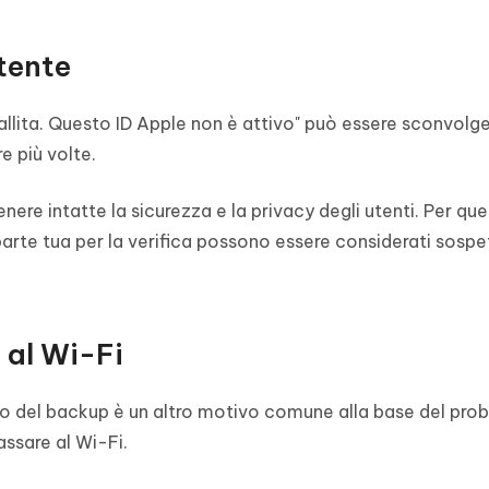
'ID Apple
utente
fallita. Questo ID Apple non è attivo" può essere sconvolge
 più volte.
re intatte la sicurezza e la privacy degli utenti. Per qu
arte tua per la verifica possono essere considerati sospet
 al Wi-Fi
ristino del backup è un altro motivo comune alla base del pr
passare al Wi-Fi.