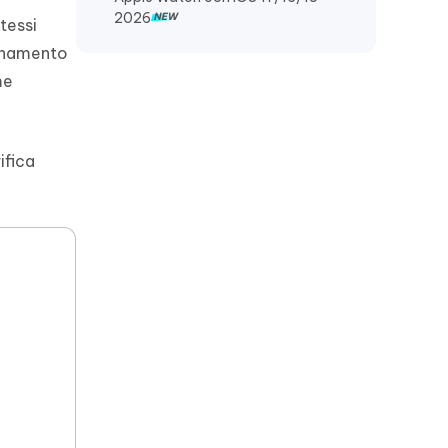
2026
tessi
ornamento
me
ifica