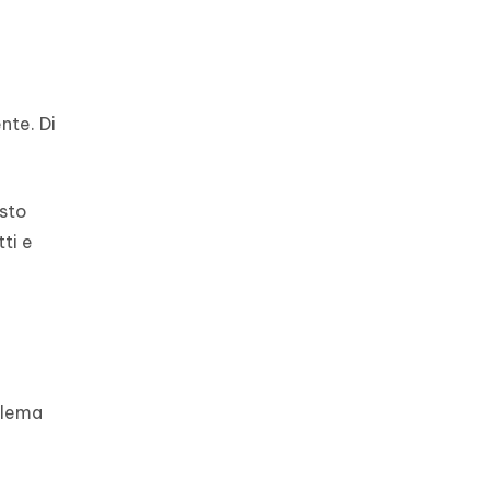
nte. Di
esto
ti e
oblema