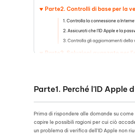
Parte2. Controlli di base per la ver
1. Controlla la connessione a Interne
2. Assicurati che l'ID Apple e la pas
3. Controlla gli aggiornamenti della 
Parte3. Soluzioni avanzate per l'er
1. Prova Tenorshare 4uKey
2. Assicurati che il server ID Apple s
3. Differenza nelle impostazioni di d
Parte1. Perché l'ID Apple d
4. Interferenza con la VPN attiva
5. Uscire e rientrare in iCloud
Prima di rispondere alle domande su come ri
6. Prova a cambiare la password del
capire le possibili ragioni per cui ciò accad
7. Esci da iTunes e App Store
un problema di verifica dell'ID Apple non riu
8. Prova a ripristinare le impostazioni