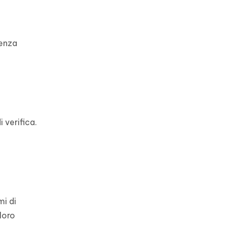
renza
 verifica.
mi di
loro