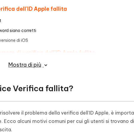
ifica dell'ID Apple fallita
t
sword siano corretti
versione di iOS
rore di verifica dell'ID Apple fallito
Mostra di più
ia operativo.
ata e ora
ice Verifica fallita?
solvere il problema della verifica dell'ID Apple, è import
l'ID Apple
e. Ecco alcuni motivi comuni per cui gli utenti si trovano d
scita.
 di rete