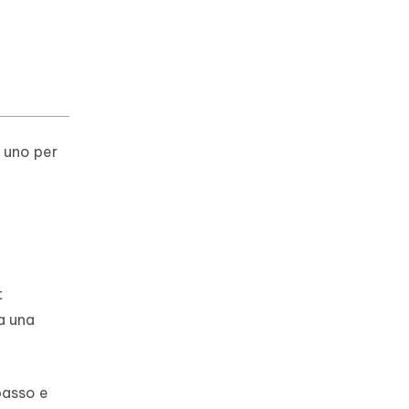
i uno per
t
ia una
basso e