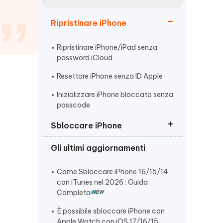
incredibili funzionalità
Vedere Ora
AI
Ripristinare iPhone
Iniziare
ù
Altri Consigli Utili
Ripristinare iPhone/iPad senza
password iCloud
Resettare iPhone senza ID Apple
Inizializzare iPhone bloccato senza
passcode
Altri Consigli Utili
Sbloccare iPhone
Gli ultimi aggiornamenti
Sbloccare iPhone/iPad Bloccato
dal Proprietario
Come Sbloccare iPhone 16/15/14
Sbloccare un iPhone Non
con iTunes nel 2026 : Guida
Disponibile
Completa
Sbloccare iPhone disabilitato
È possibile sbloccare iPhone con
senza codice
Apple Watch con iOS 17/16/15