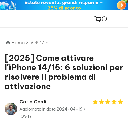
Home >
iOS 17 >
[2025] Come attivare
l'iPhone 14/15: 6 soluzioni per
ReiBoot
risolvere il problema di
for iOS
attivazione
PDNob
New
PDF
Carlo Conti
Editor
Aggiornato in data 2024-04-19 /
iOS 17
iAnyGo