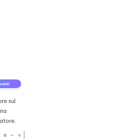
ore sul
ina
patore.