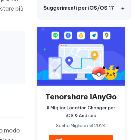
Suggerimenti per iOS/OS 17
stare più
ù
Altri Consigli Utili
Altri Consigli Utili
Tenorshare iAnyGo
Il Miglior Location Changer per
iOS & Android
Scelta Migliore nel 2024
sto modo