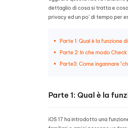
PixPretty AI Photo Editor
dettaglio di cosa si tratta e cos
Tenors
iAnyGo- iOS APP
iAnyGo
Strumento gratuito di fotoritocco con
Vedi Tutti i Prodotti
privacy ed un po’ di tempo per ess
IA
Trasforma
Cambiare la posizione dell'iPhone senza
Cambiare
contenuti
PC
PC
UltData for Android APP
APP Cl
Parte 1: Qual è la funzione 
Recuperare i dati Android senza PC
Pulire l'
Parte 2: In che modo Check-
Parte3: Come ingannare "ch
Parte 1: Qual è la fun
iOS 17 ha introdotto una funzio