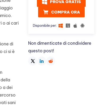
azione
PROVA GRATIS
viaggio
COMPRA ORA
amico.
 o ai cari
Disponibile per:
Non dimenticate di condividere
zione di
questo post!
 ci si è
in
 della
o a dei
 percorso
ati sani