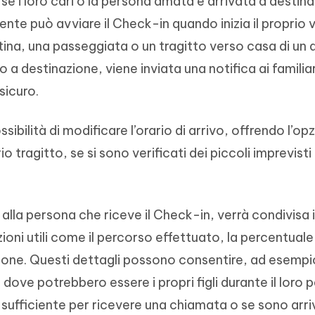
se i loro cari o la persona amata è arrivata a destin
tente può avviare il Check-in quando inizia il proprio 
ina, una passeggiata o un tragitto verso casa di un 
a destinazione, viene inviata una notifica ai familiari
sicuro.
ssibilità di modificare l’orario di arrivo, offrendo l’op
tragitto, se si sono verificati dei piccoli imprevisti o
a alla persona che riceve il Check-in, verrà condivisa 
oni utili come il percorso effettuato, la percentuale
hone. Questi dettagli possono consentire, ad esempi
 dove potrebbero essere i propri figli durante il loro
sufficiente per ricevere una chiamata o se sono arriv