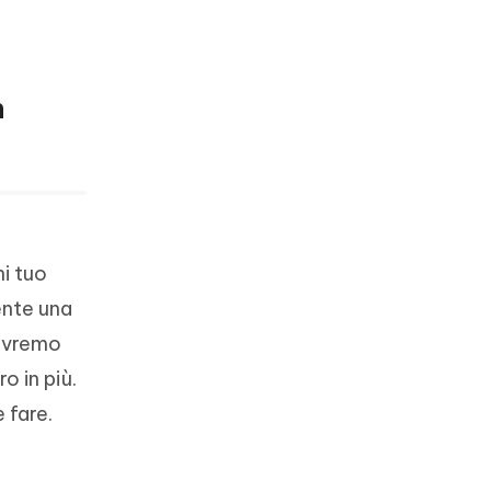
n
i tuo
ente una
 avremo
o in più.
 fare.