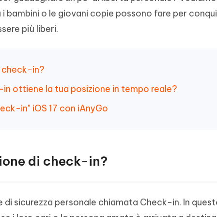
Tenorshare AI Writer
Hot
New
a i bambini o le giovani copie possono fare per conqui
hare AI Bypass
 - APP Android Fake GPS
iCareFone Transfer APP
Scrivere in modo più intelligente, pi
ere più liberi.
re i contenuti dell' AI in
veloce e migliore con l'AI
 la posizione di Android senza
Trasferire chat Whatsapp
 simili a quelli umani
Android/iPhone
eanup Pro
di check-in?
iPhone con AI gratis
in ottiene la tua posizione in tempo reale?
eck-in" iOS 17 con iAnyGo
zione di check-in?
ne di sicurezza personale chiamata Check-in. In que