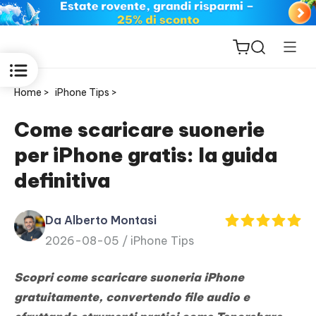
Home >
iPhone Tips >
Come scaricare suonerie
per iPhone gratis: la guida
ReiBoot
definitiva
for iOS
Da Alberto Montasi
PDNob
2026-08-05 /
iPhone Tips
New
PDF
Editor
Scopri
come scaricare suoneria iPhone
gratuitamente, convertendo file audio e
iAnyGo