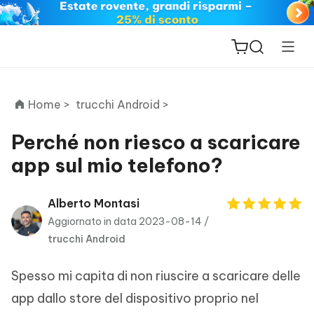
Home >
trucchi Android >
Perché non riesco a scaricare
app sul mio telefono?
ReiBoot
for iOS
Alberto Montasi
Aggiornato in data 2023-08-14 /
PDNob
trucchi Android
New
PDF
Editor
Spesso mi capita di non riuscire a scaricare delle
iAnyGo
app dallo store del dispositivo proprio nel