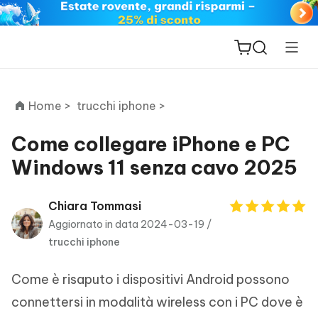
Home >
trucchi iphone >
Come collegare iPhone e PC
Windows 11 senza cavo 2025
ReiBoot
for iOS
Chiara Tommasi
Aggiornato in data 2024-03-19 /
PDNob
trucchi iphone
New
PDF
Editor
Come è risaputo i dispositivi Android possono
iAnyGo
connettersi in modalità wireless con i PC dove è