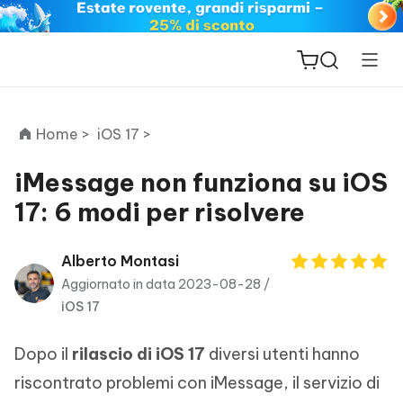
Home >
iOS 17 >
iMessage non funziona su iOS
17: 6 modi per risolvere
ReiBoot
for iOS
Alberto Montasi
Aggiornato in data 2023-08-28 /
PDNob
iOS 17
New
PDF
Editor
Dopo il
rilascio di iOS 17
diversi utenti hanno
iAnyGo
riscontrato problemi con iMessage, il servizio di