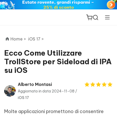
Home >
iOS 17 >
Ecco Come Utilizzare
TrollStore per Sideload di IPA
ReiBoot
su iOS
for iOS
PDNob
Alberto Montasi
New
PDF
Aggiornato in data 2024-11-08 /
Editor
iOS 17
iAnyGo
Molte applicazioni promettono di consentire