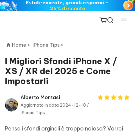
Home >
iPhone Tips >
I Migliori Sfondi iPhone X /
XS / XR del 2025 e Come
ReiBoot
Impostarli
for iOS
PDNob
Alberto Montasi
New
PDF
Aggiornato in data 2024-12-10 /
Editor
iPhone Tips
iAnyGo
Pensa i sfondi orginali è troppo noioso? Vorrei