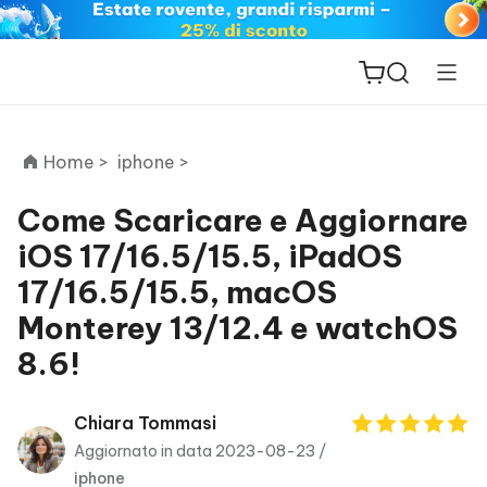
Home >
iphone >
Come Scaricare e Aggiornare
iOS 17/16.5/15.5, iPadOS
ReiBoot
17/16.5/15.5, macOS
for iOS
Monterey 13/12.4 e watchOS
PDNob
8.6!
New
PDF
Editor
Chiara Tommasi
Aggiornato in data 2023-08-23 /
iAnyGo
iphone