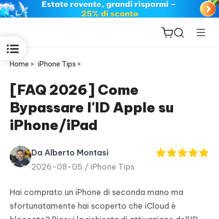
Home >
iPhone Tips >
[FAQ 2026] Come
Bypassare l'ID Apple su
ReiBoot
iPhone/iPad
for iOS
Da Alberto Montasi
PDNob
2026-08-05 /
iPhone Tips
New
PDF
Editor
Hai comprato un iPhone di seconda mano ma
sfortunatamente hai scoperto che iCloud è
iAnyGo