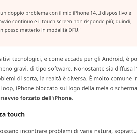
 i file eliminati su Mac
Hot
un doppio problema con il mio iPhone 14. Il dispositivo è
are AI Bypass
New
Tenorshare AI Writer
- APP Android Fake GPS
iCareFone Transfer APP
riavvio continuo e il touch screen non risponde più; quindi,
e i contenuti dell' AI in contenuti
Scrivere in modo più intelligente, più ve
la posizione di Android senza PC
uelli umani
Trasferire chat Whatsapp Android/iPho
migliore con l'AI
n posso metterlo in modalità DFU."
anup Pro
Phone con AI gratis
sitivi tecnologici, e come accade per gli Android, è po
 meno gravi, di tipo software. Nonostante sia diffusa l
lemi di sorta, la realtà è diversa. È molto comune in
in loop, iPhone bloccato sul logo della mela o scherm
n
riavvio forzato dell'iPhone
.
za touch
ossano incontrare problemi di varia natura, soprattu