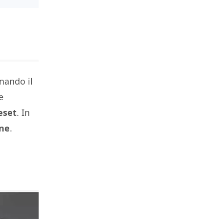
nando il
e
eset
. In
one
.