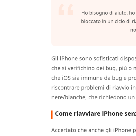
Recuperare i file cancellati in Windows
Recuperare
Mobile
Gratis
Ho bisogno di aiuto, ho 
PixPretty AI Photo Editor
Tenorsh
iAnyGo- iOS APP
iAnyGo 
bloccato in un ciclo di 
Strumento gratuito di fotoritocco con IA
Trasformar
Vedi Tutti i Prodotti
Cambiare la posizione dell'iPhone senza PC
Cambiare 
simili a q
no
UltData for Android APP
APP Cle
Recuperare i dati Android senza PC
Pulire l'i
Gli iPhone sono sofisticati dispo
che si verifichino dei bug, più o
che iOS sia immune da bug e prob
riscontrare problemi di riavvio 
nere/bianche, che richiedono u
Come riavviare iPhone sen
Accertato che anche gli iPhone p