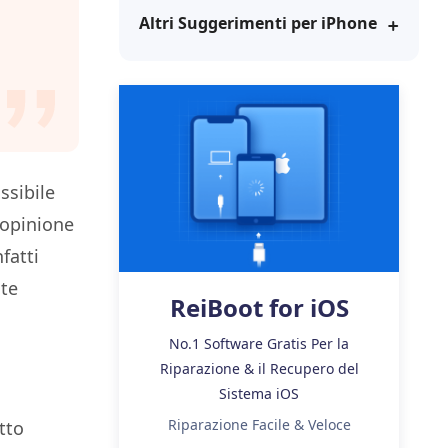
Vedere Ora
Altri Suggerimenti per iPhone
Iniziare
loce e
Altri Consigli Utili
ne
Altri Consigli Utili
ssibile
'opinione
fatti
ate
ReiBoot for iOS
No.1 Software Gratis Per la
Riparazione & il Recupero del
Sistema iOS
Riparazione Facile & Veloce
tto