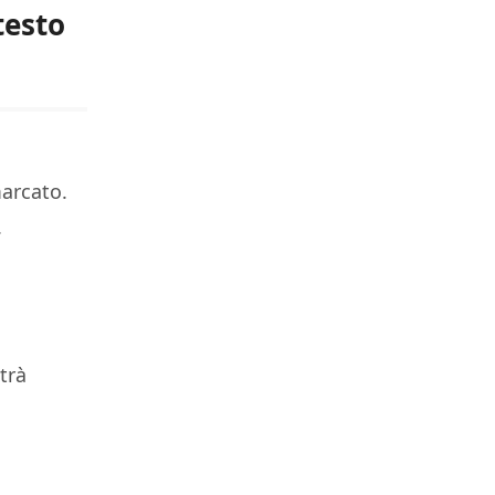
testo
marcato.
.
trà